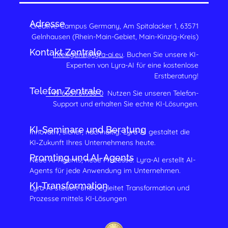
Adresse
Creative-Campus Germany, Am Spitalacker 1, 63571
Gelnhausen (Rhein-Main-Gebiet, Main-Kinzig-Kreis)
Kontakt Zentrale
intelligenz@lyra-ai.eu
. Buchen Sie unsere KI-
Experten von Lyra-AI für eine kostenlose
Erstberatung!
Telefon Zentrale
+49 6051 61930-0
Nutzen Sie unseren Telefon-
Support und erhalten Sie echte KI-Lösungen.
KI-Seminare und Beratung
Innovativ, sicher, nachhaltig: Lyra-AI gestaltet die
KI‑Zukunft Ihres Unternehmens heute.
Promting und AI-Agents
Neue AI-Agents, neue Prozesse: Lyra-AI erstellt AI-
Agents für jede Anwendung im Unternehmen.
KI-Transformation
Lyra-AI steuert und begleitet Transformation und
Prozesse mittels KI-Lösungen