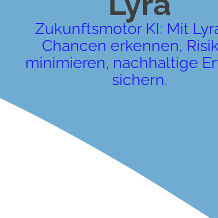
Lyra
Zukunftsmotor KI: Mit Lyr
Chancen erkennen, Risi
minimieren, nachhaltige Er
sichern.