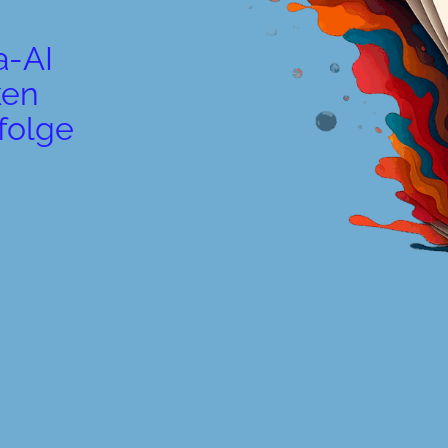
a-AI
ken
folge