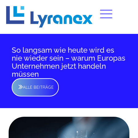
So langsam wie heute wird es
nie wieder sein – warum Europas
Unternehmen jetzt handeln
müssen
ALLE BEITRÄGE