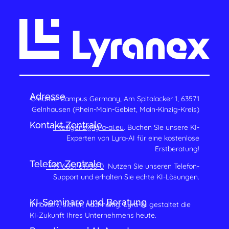
Adresse
Creative-Campus Germany, Am Spitalacker 1, 63571
Gelnhausen (Rhein-Main-Gebiet, Main-Kinzig-Kreis)
Kontakt Zentrale
intelligenz@lyra-ai.eu
. Buchen Sie unsere KI-
Experten von Lyra-AI für eine kostenlose
Erstberatung!
Telefon Zentrale
+49 6051 61930-0
Nutzen Sie unseren Telefon-
Support und erhalten Sie echte KI-Lösungen.
KI-Seminare und Beratung
Innovativ, sicher, nachhaltig: Lyra-AI gestaltet die
KI‑Zukunft Ihres Unternehmens heute.